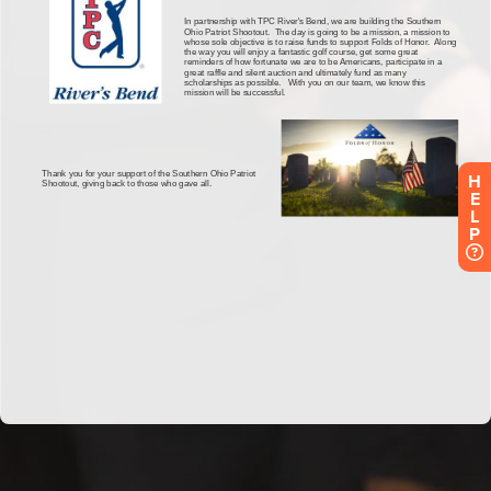
H
E
L
P