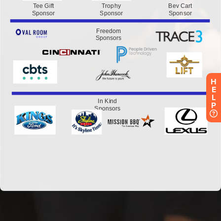
H
E
L
P