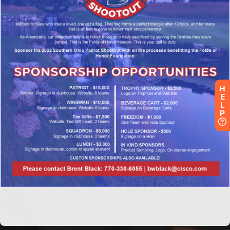
H
E
L
P