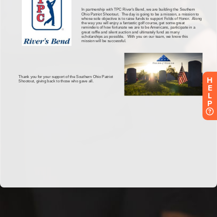
H
E
L
P